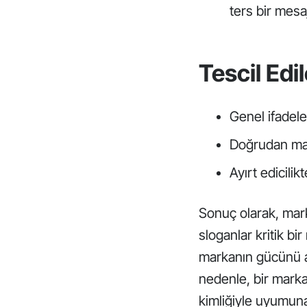
ters bir mesaj
Tescil Ed
Genel ifadele
Doğrudan mal
Ayırt edicili
Sonuç olarak, marka
sloganlar kritik bi
markanın gücünü a
nedenle, bir marka
kimliğiyle uyumuna 