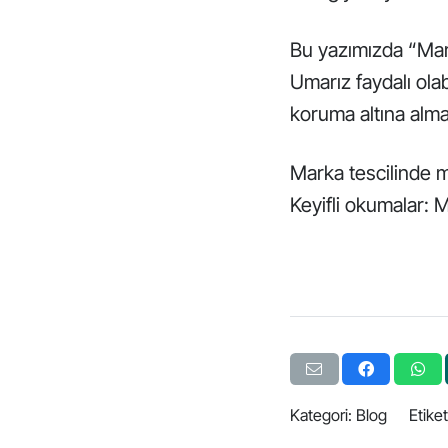
Bu yazımızda “Mark
Umarız faydalı olab
koruma altına alma
Marka tescilinde m
Keyifli okumalar:
M
Kategori:
Blog
Etike