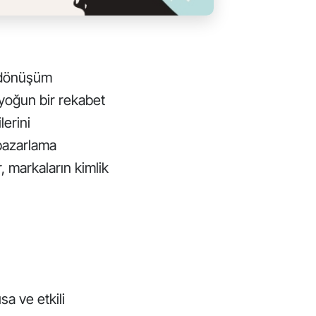
r dönüşüm
yoğun bir rekabet
lerini
 pazarlama
, markaların kimlik
sa ve etkili