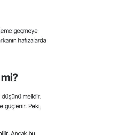
 eyleme geçmeye
arkanın hafızalarda
 mi?
 düşünülmelidir.
e güçlenir. Peki,
ilir.
Ancak bu