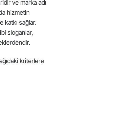
ridir ve marka adı
a da hizmetin
e katkı sağlar.
bi sloganlar,
eklerdendir.
ğıdaki kriterlere