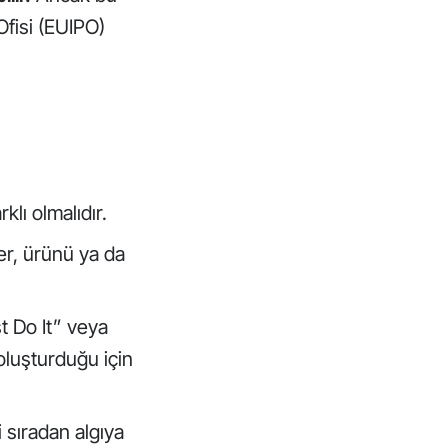
Ofisi (EUIPO)
klı olmalıdır.
ler, ürünü ya da
t Do It” veya
 oluşturduğu için
 sıradan algıya