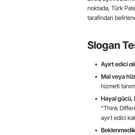
noktada, Türk Pate
tarafından belirle
Slogan Tes
Ayırt edici ol
Mal veya hiz
hizmeti tanım
Hayal gücü, 
“Think Differe
ayırt edici ka
Beklenmedik 