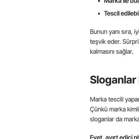
Marka ile büt
Tescil edilebil
Bunun yanı sıra, i
teşvik eder. Sürpri
kalmasını sağlar.
Sloganlar 
Marka tescili yapa
Çünkü marka kimliğ
sloganlar da marka 
Evet, ayırt edici n