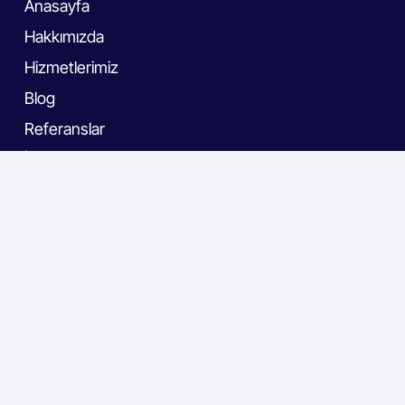
Anasayfa
Hakkımızda
Hizmetlerimiz
Blog
Referanslar
İletişim
Hizmetlerimiz
Patent
Marka
Tasarım Tescil
Özel Hizmetler
Satılık Markalar