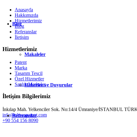
Anasayfa
Hakkımızda
Hizmetlerimiz
Blog
Blog
Referanslar
İletişim
Hizmetlerimiz
Makaleler
Patent
Marka
Tasarım Tescil
Özel Hizmetler
Satılık Markalar
Haberler ve Duyurular
İletişim Bilgilerimiz
İnkılap Mah. Yelkenciler Sok. No:14/4 Ümraniye/İSTANBUL TÜ
info@elmaspatent.com
Referanslar
+90 554 156 8090