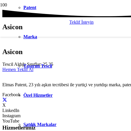
Patent
Teklif İsteyin
Asicon
Marka
Asicon
Tescil Aldığı Sınıflar:
25 35
Tasarım Tescil
Hemen Teklif Al
Elmas Patent, 23 yılı aşkın tecrübesi ile yurtiçi ve yurtdışı marka, paten
Facebook
Özel Hizmetler
X
LinkedIn
Instagram
YouTube
Satılık Markalar
Hizmetlerimiz